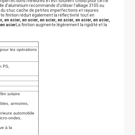
s imperfections mineures et est souvent choisi pour cette
lle d'aluminium recommande d'utiliser l'alliage 3105 ou
 du stuc cache de petites imperfections et rayures
finition réduit également la réflectivité tout en
r, en acier, en acier, en acier, en acier, en acier, en acier,
 en acier
La finition augmente légèrement la rigidité et la
pour les opérations
on PS,
ilm solaire
ubles, armoires,
érieure automobile
micro-ondes,
ve à la