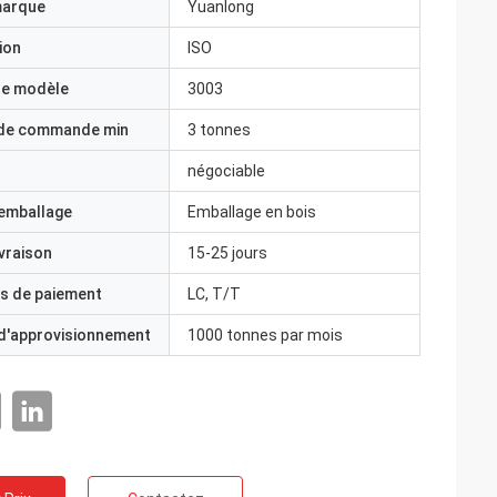
marque
Yuanlong
ion
ISO
e modèle
3003
 de commande min
3 tonnes
négociable
'emballage
Emballage en bois
ivraison
15-25 jours
s de paiement
LC, T/T
 d'approvisionnement
1000 tonnes par mois