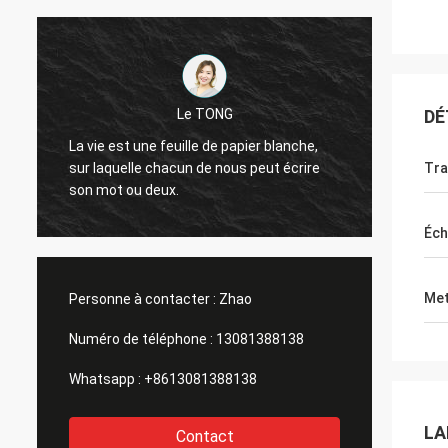
Je vous en prie.
DÉ
De bons produits, un bon service, une
 blanche,
bonne plateforme d'approvisionnement
t écrire
Tra
pour la production de bouteilles de lait de
différentes tailles, bouteilles de sauce
soja, bouteilles de vin jaune.
Éch
Met
Personne à contacter :
Zhao
Numéro de téléphone :
13081388138
Whatsapp :
+8613081388138
LA
Contact