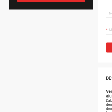
DE
Ven
al
L'a
den
dom