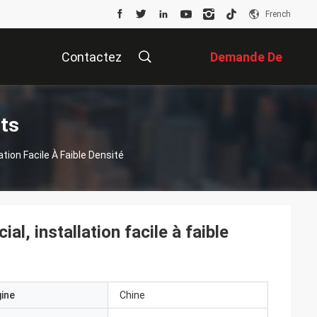
French
Contactez
Demande De
Nous
Soumission
its
tion Facile À Faible Densité
l, installation facile à faible
gine
Chine