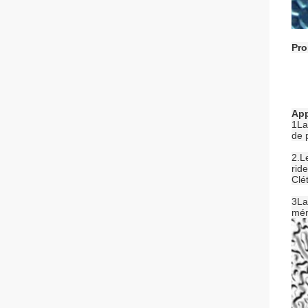
Pro
App
1La
de 
2.L
rid
Clét
3La
mén