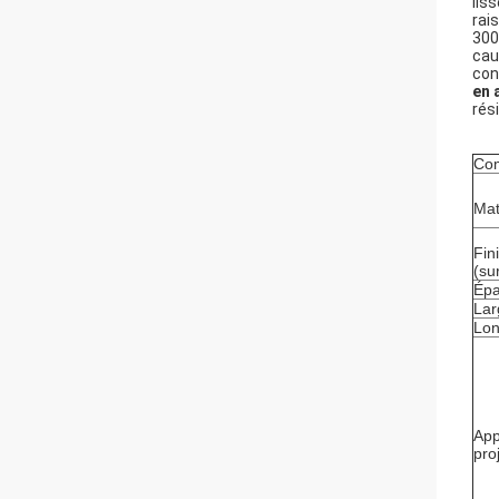
lis
rai
300
cau
con
en a
rés
Co
Mat
Fini
(su
Épa
Lar
Lon
App
pro