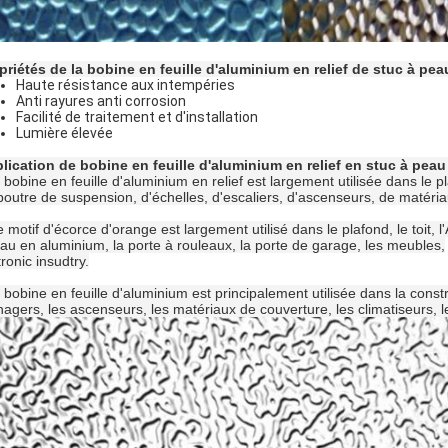
priétés de la bobine en feuille d'aluminium en relief de stuc à pe
Haute résistance aux intempéries
Anti rayures anti corrosion
Facilité de traitement et d'installation
Lumière élevée
lication de bobine en feuille d'aluminium en relief en stuc à pea
 bobine en feuille d'aluminium en relief est largement utilisée dans le p
poutre de suspension, d'échelles, d'escaliers, d'ascenseurs, de matéri
e motif d'écorce d'orange est largement utilisé dans le plafond, le toit, 
eau en aluminium, la porte à rouleaux, la porte de garage, les meubles,
ronic insudtry.
 bobine en feuille d'aluminium est principalement utilisée dans la constru
agers, les ascenseurs, les matériaux de couverture, les climatiseurs, l