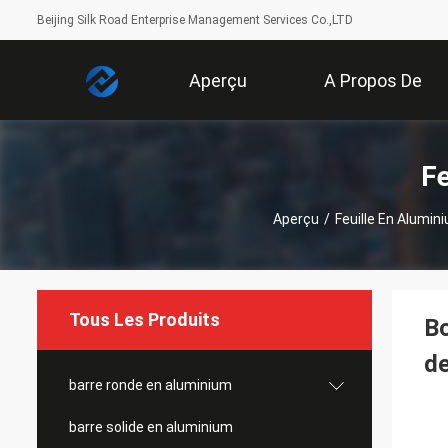
Beijing Silk Road Enterprise Management Services Co.,LTD
Aperçu
A Propos De
Nous
Fe
Aperçu
/
Feuille En Alumin
Tous Les Produits
Bo
de
barre ronde en aluminium
barre solide en aluminium