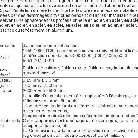
se et en relief.son aspect plus rugueux de la finition tend à cacher de
sonEn ce qui concerne le revêtement en aluminium, le fabricant de feui
3 pour l'isolation du revêtement.cette texture de surface semblable à
sées par des dommages physiques pendant ou après l'installationCette 
servant une apparence très professionnelle.
en acier, en acier, en acie
cier, en acier, en acier, en acier, en acier, en acier, en acier, en acier,
istance du revêtement en aluminium.
mmodité
d'aluminium en relief au stuc
1050,1060,1100Les éléments suivants doivent être utilisés 
de détection des déchets:3003,3004,5052,5005,5083,
ériel
6061,7075,8011
Finition de coiffure, finition miroir, finition d'oxydation, finiti
tion
gravure
Finissez!
rface)
isseur
0.15 mm à 3.0 mm
geur
100 mm à 2500 mm
gueur
2000 mm à 2500 mm
La feuille d'aluminium peut être appliquée à l'éclairage, au f
réfléchissant, aux bâtiments.
- l'apparence, la décoration intérieure: plafonds, murs, me
ascenseurs, panneaux,
Plaques d'immatriculation,sacs,décoration intérieure et ext
lication du
Cadre;appareils électroménagers: réfrigérateurs, fours à 
jet
équipements audio, etc.
La Commission a adopté une proposition de directive relati
réglementation de l'industrie aérospatiale et militaire.