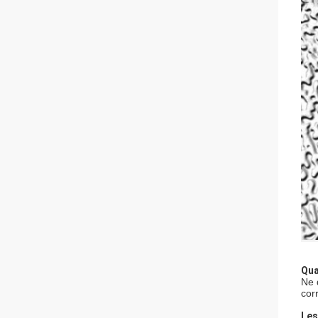
Qua
Ne 
cor
Les