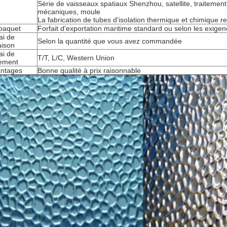
Série de vaisseaux spatiaux Shenzhou, satellite, traitemen
mécaniques, moule
La fabrication de tubes d'isolation thermique et chimique r
paquet
Forfait d'exportation maritime standard ou selon les exigen
ai de
Selon la quantité que vous avez commandée
raison
ai de
T/T, L/C, Western Union
ement
ntages
Bonne qualité à prix raisonnable