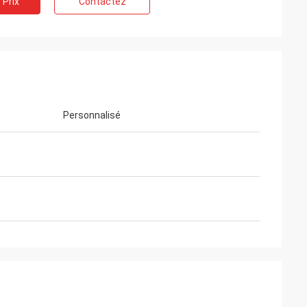
 Prix
Contactez
GTO
Je vous en prie.
ts, un bon service, une
C'est une plateforme
orme d'approvisionnement
d'approvisionnement fantastiq
Personnalisé
tion de bouteilles de lait de
service attentionné et un produ
illes, bouteilles de sauce
bonne qualité.
s de vin jaune.