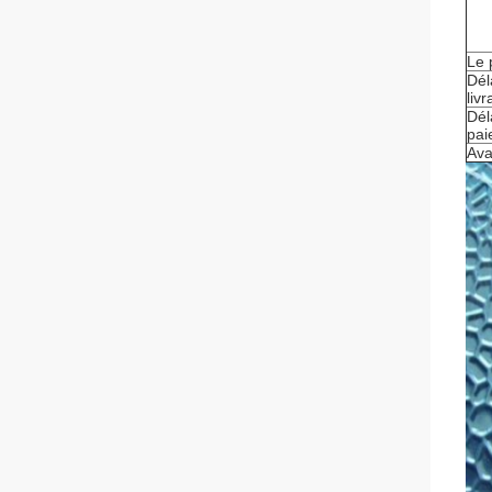
Le 
Dél
liv
Dél
pai
Ava