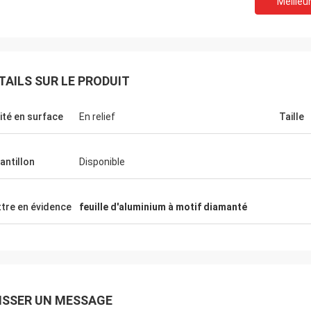
Meilleur
On doit coopérer.
TAILS SUR LE PRODUIT
De bons produits, un bon service, une
De bons produi
bonne plateforme d'approvisionnement
bonne platef
ité en surface
En relief
Taille
pour la production de bouteilles de lait de
pour la produc
différentes tailles, bouteilles de sauce
différentes ta
soja, bouteilles de vin jaune.
soja, bouteille
antillon
Disponible
tre en évidence
feuille d'aluminium à motif diamanté
ISSER UN MESSAGE