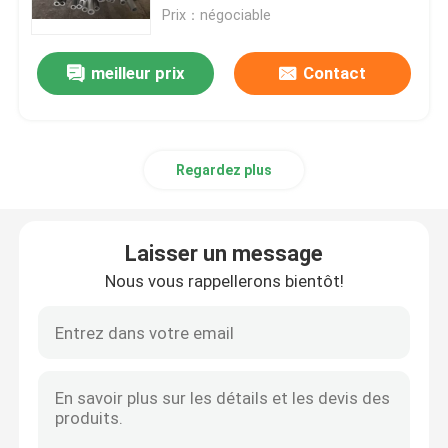
Prix：négociable
VR Show
meilleur prix
Contact
Au sujet de nous
Regardez plus
Visite d'usine
Contrôle de qualité
Laisser un message
Nous vous rappellerons bientôt!
Contactez-nous
Nouvelles
Cas