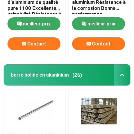
d'aluminium de qualité
aluminium Résistance à
pure 1100 Excellente
la corrosion Bonne
usinabilité Résistance à
performance
plat en aluminium de contrôleur
l'usure
industrielle
meilleur prix
meilleur prix
Plaque en aluminium
Contact
Contact
Plaque d'aluminium pour aéronefs
Plaque d'aluminium de qualité marine
barre solide en aluminium
(26)
Tube creux en aluminium
tubes ronds en aluminium
tuyau carré en aluminium