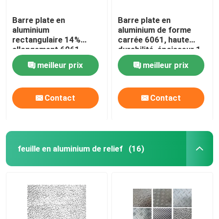
Barre plate en
Barre plate en
aluminium
aluminium de forme
rectangulaire 14%
carrée 6061, haute
allongement 6061
durabilité, épaisseur 1 -
Grade pour la
200MM
meilleur prix
meilleur prix
construction
d'aéronefs
Contact
Contact
feuille en aluminium de relief
(16)