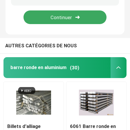
Blog
Demandez une citation
AUTRES CATÉGORIES DE NOUS
barre ronde en aluminium
barre ronde en aluminium
(30)
barre solide en aluminium
7075 Barre en aluminium
Barre plate en aluminium
feuille en aluminium de relief
Billets d'alliage
6061 Barre ronde en