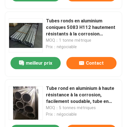
Tubes ronds en aluminium
coniques 5083 H112 hautement
résistants à la corrosion
chimique de l'eau de mer
MOQ：1 tonne métrique
Prix：négociable
meilleur prix
Contact
Tube rond en aluminium à haute
résistance à la corrosion,
facilement soudable, tube en
aluminium 6063 T4
MOQ：5 tonnes métriques
Prix：négociable