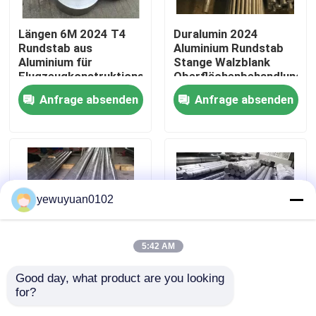
Längen 6M 2024 T4
Duralumin 2024
VR Show
Rundstab aus
Aluminium Rundstab
Aluminium für
Stange Walzblank
Flugzeugkonstruktionsbauteile
Oberflächenbehandlung
Über uns
Außendurchmesser
Anfrage absenden
Anfrage absenden
100mm
Fabrik-Ausflug
Qualitätskontrolle
yewuyuan0102
Treten Sie mit uns in Verbindung
5:42 AM
Nachrichten
Good day, what product are you looking 
Industrie 2024
6061 T6 Massiver
for?
Aluminiumlegierung
Aluminium-Rundstab
Fälle
Rundstabmühle
10 Zoll Durchmesser