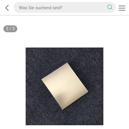
2
/
3