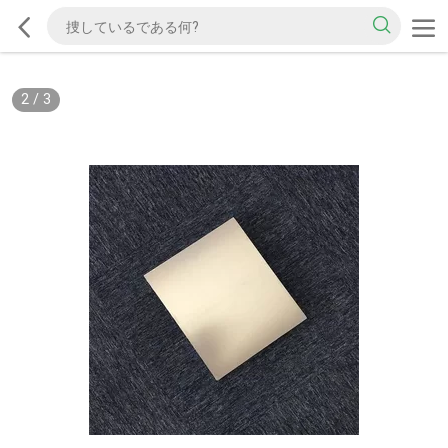
2
/
3