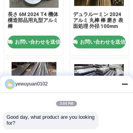
長さ 6M 2024 T4 機体
デュラルーミン 2024
VRショー
構造部品用丸型アルミ
アルミ 丸棒 棒 磨き 表
棒
面処理 外径 100mm
私達について
お問い合わせを送信
お問い合わせを送信
工場旅行
品質管理
yewuyuan0102
私達に連絡しなさい
3:04 PM
ニュース
Good day, what product are you looking 
産業 2024 アルミ合金
6061 T6 ソリッドアル
for?
丸いバー ミル 表面処
ミニウム丸棒 10イン
場合
理
チ直径 6000mm長さ