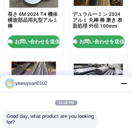
長さ 6M 2024 T4 機体
デュラルーミン 2024
VRショー
構造部品用丸型アルミ
アルミ 丸棒 棒 磨き 表
棒
面処理 外径 100mm
私達について
お問い合わせを送信
お問い合わせを送信
工場旅行
品質管理
yewuyuan0102
私達に連絡しなさい
12:28 PM
ニュース
Good day, what product are you looking 
産業 2024 アルミ合金
6061 T6 ソリッドアル
for?
丸いバー ミル 表面処
ミニウム丸棒 10イン
場合
理
チ直径 6000mm長さ