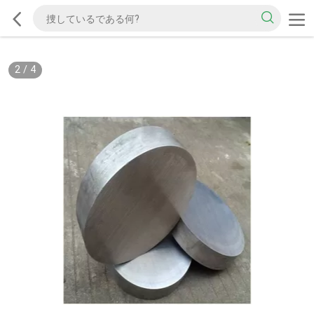
2
/
4