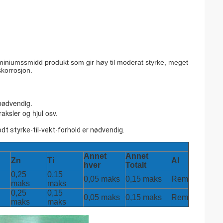
uminiumssmidd produkt som gir høy til moderat styrke, meget
korrosjon.
 nødvendig.
aksler og hjul osv.
odt styrke-til-vekt-forhold er nødvendig.
Annet
Annet
Zn
Ti
Al
hver
Totalt
0,25
0,15
0,05 maks
0,15 maks
Rem
maks
maks
0,25
0,15
0,05 maks
0,15 maks
Rem
maks
maks