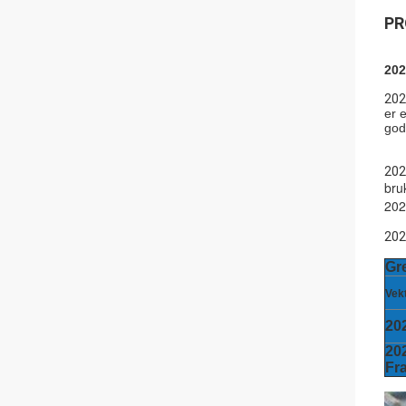
PR
202
202
er 
god
202
bru
202
202
Gr
Vek
20
20
Fr