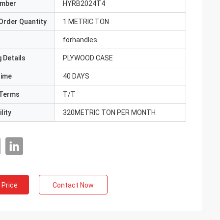
umber
HYRB2024T4
Order Quantity
1 METRIC TON
forhandles
 Details
PLYWOOD CASE
Time
40 DAYS
Terms
T/T
lity
320METRIC TON PER MONTH
 Price
Contact Now