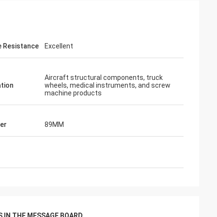
e Resistance
Excellent
O
Philip
ervice, god
Dette er en fantastisk sourcingplattfo
 produksjon av
Aircraft structural components, truck
hensynsfull service og god kvalitet på
ation
wheels, medical instruments, and screw
lige størrelser,
produktet
machine products
r for gul vin.
er
89MM
 IN THE MESSAGE BOARD.