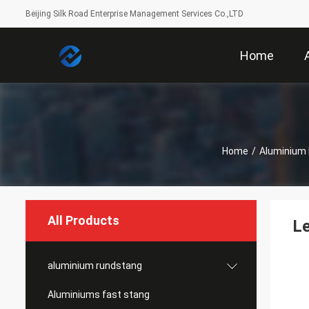
Beijing Silk Road Enterprise Management Services Co.,LTD
Home
Home
/
Aluminium
All Products
Le
aluminium rundstang
Aluminiums fast stang