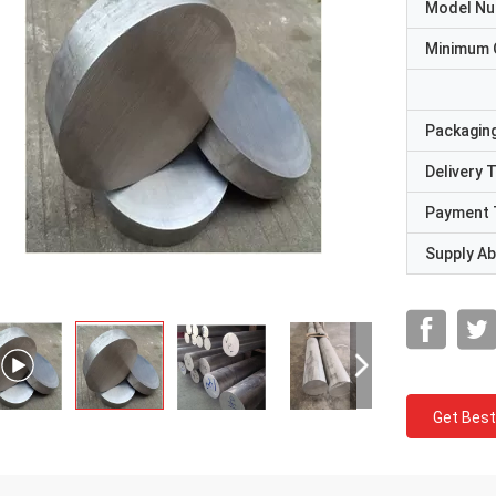
Model N
Minimum 
Packaging
Delivery 
Payment 
Supply Abi
Get Best