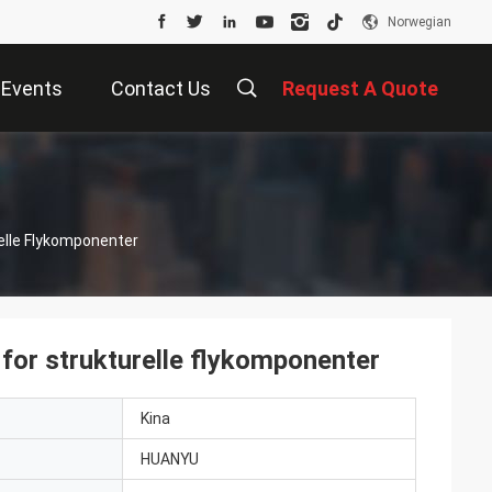
Norwegian
Events
Contact Us
Request A Quote
elle Flykomponenter
or strukturelle flykomponenter
Kina
HUANYU