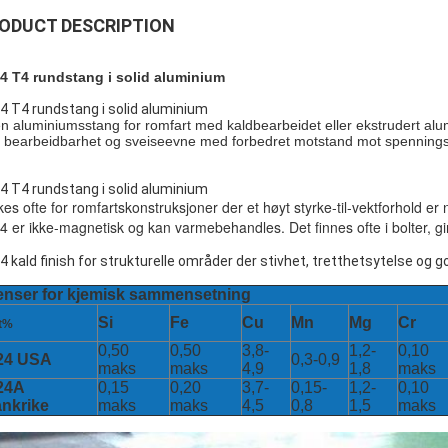
ODUCT DESCRIPTION
4 T4 rundstang i solid aluminium
4 T4 rundstang i solid aluminium
en aluminiumsstang for romfart med kaldbearbeidet eller ekstrudert al
 bearbeidbarhet og sveiseevne med forbedret motstand mot spennings
4 T4 rundstang i solid aluminium
kes ofte for romfartskonstruksjoner der et høyt styrke-til-vektforhold er
4 er ikke-magnetisk og kan varmebehandles. Det finnes ofte i bolter, gir
4 kald finish for strukturelle områder der stivhet, tretthetsytelse og g
enser for kjemisk sammensetning
Si
Fe
Cu
Mn
Mg
Cr
t%
0,50
0,50
3,8-
1,2-
0,10
24 USA
0,3-0,9
maks
maks
4,9
1,8
maks
24A
0,15
0,20
3,7-
0,15-
1,2-
0,10
ankrike
maks
maks
4,5
0,8
1,5
maks