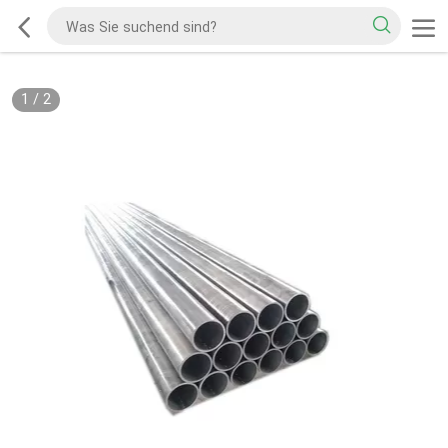
1
/
2