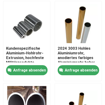
Kundenspezifische
2024 3003 Hohles
Aluminium-Hohlrohr-
Aluminiumrohr,
Extrusion, hochfeste
anodiertes farbiges
Militärprodukte
Aluminiumrohr hoher
Reinheit
Anfrage absenden
Anfrage absenden
Haus
Produkte
Videos