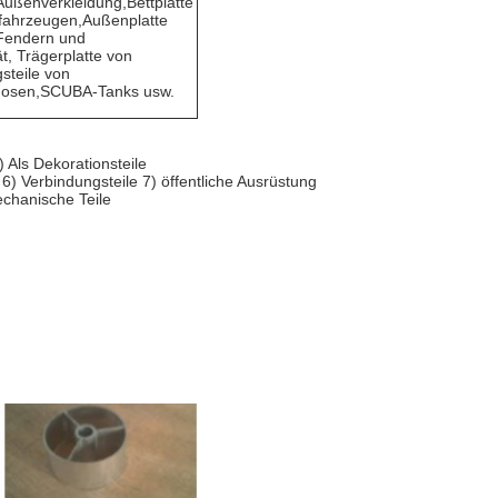
Außenverkleidung,Bettplatte
zfahrzeugen,Außenplatte
 Fendern und
, Trägerplatte von
steile von
mdosen,SCUBA-Tanks usw.
Als Dekorationsteile
6) Verbindungsteile 7) öffentliche Ausrüstung
echanische Teile