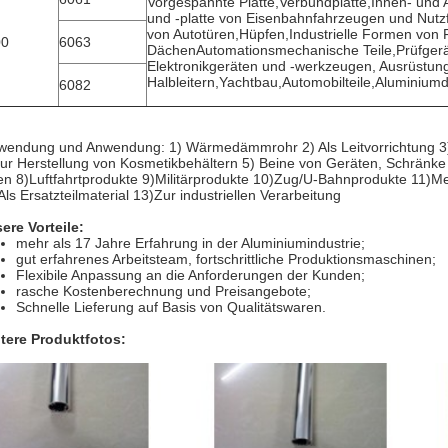
Vorgespannte Platte,Verbundplatte,Innen- und 
und -platte von Eisenbahnfahrzeugen und Nut
von Autotüren,Hüpfen,Industrielle Formen von
00
6063
DächenAutomationsmechanische Teile,Prüfgerät
Elektronikgeräten und -werkzeugen, Ausrüstung
Halbleitern,Yachtbau,Automobilteile,Aluminiu
6082
wendung und Anwendung: 1) Wärmedämmrohr 2) Als Leitvorrichtung 3) 
zur Herstellung von Kosmetikbehältern 5) Beine von Geräten, Schränke 
en 8)Luftfahrtprodukte 9)Militärprodukte 10)Zug/U-Bahnprodukte 11)M
Als Ersatzteilmaterial 13)Zur industriellen Verarbeitung
ere Vorteile:
mehr als 17 Jahre Erfahrung in der Aluminiumindustrie;
gut erfahrenes Arbeitsteam, fortschrittliche Produktionsmaschinen;
Flexibile Anpassung an die Anforderungen der Kunden;
rasche Kostenberechnung und Preisangebote;
Schnelle Lieferung auf Basis von Qualitätswaren.
tere Produktfotos: