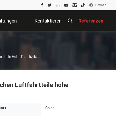
German
altungen
Kontaktieren
Referenzen
Sie Uns
tteile Hohe Plastizität
chen Luftfahrtteile hohe
sort
China