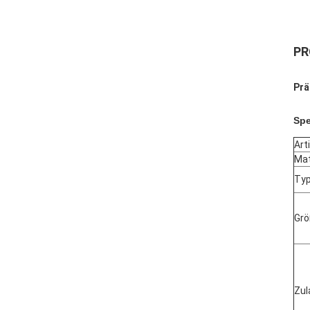
PR
Prä
Spe
Art
Mat
Typ
Gr
Zul