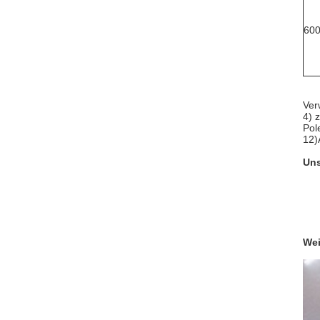
60
Ver
4) 
Pol
12)
Uns
Wei