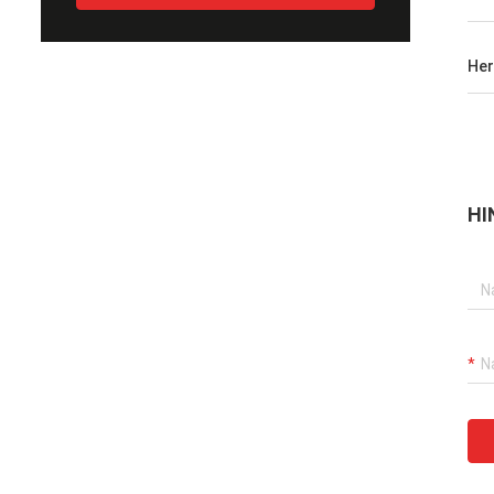
Her
HI