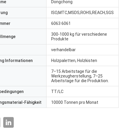
ame
Dongchong
erung
ISO,MTC,MSDS,ROHS,REACH,SGS
ummer
6063 6061
300-1000 kg für verschiedene
ellmenge
Produkte
verhandelbar
ng Informationen
Holzpaletten, Holzkisten
7–15 Arbeitstage für die
Werkzeugherstellung, 7–25
Arbeitstage für die Produktion.
bedingungen
TT/LC
gsmaterial-Fähigkeit
10000 Tonnen pro Monat