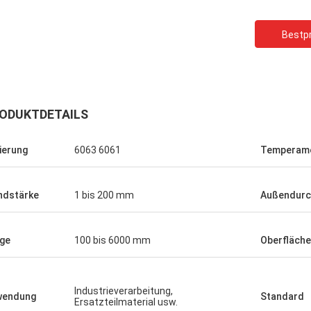
Bestpr
Kooperieren
Gute Produkte, guter Service, gute
Beschaffungsplattform für die
ODUKTDETAILS
ößen
Herstellung von verschiedenen Größen
n,
von Milchflaschen, Sojasoßflaschen,
ierung
6063 6061
Temperam
Gelbweinflaschen.
dstärke
1 bis 200 mm
Außendur
ge
100 bis 6000 mm
Oberfläche
Industrieverarbeitung,
wendung
Standard
Ersatzteilmaterial usw.