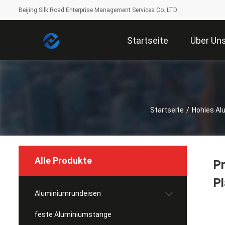
Beijing Silk Road Enterprise Management Services Co.,LTD
Startseite
Über Un
Startseite
/
Hohles Al
Alle Produkte
Pr
Pl
Aluminiumrundeisen
feste Aluminiumstange