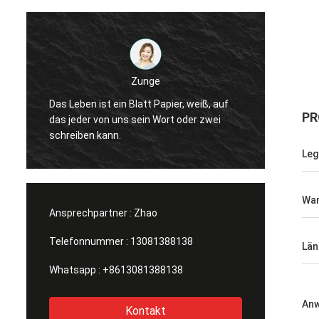
Ich bin Michael.
Zunge
Gute Produkte, guter Service, gute
 Blatt Papier, weiß, auf
Beschaffungsplattform für die
PR
s sein Wort oder zwei
Herstellung von verschiedenen Gr
von Milchflaschen, Sojasoßflasche
Leg
Gelbweinflaschen.
Wan
Ansprechpartner :
Zhao
Telefonnummer :
13081388138
Län
Whatsapp :
+8613081388138
An
Kontakt