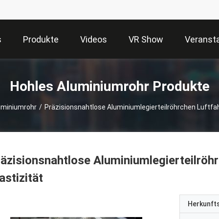
s
Produkte
Videos
VR Show
Veranst
Hohles Aluminiumrohr Produkte
uminiumrohr
/
Präzisionsnahtlose Aluminiumlegierteilröhrchen Luftfahr
äzisionsnahtlose Aluminiumlegierteilröhr
astizität
Herkunft