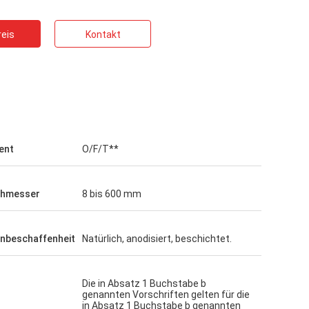
eis
Kontakt
GTO
-
Gute Produkte, guter Service, gute
Das ist eine fant
Beschaffungsplattform für die
Beschaffungsplat
Herstellung von verschiedenen Größen
rücksichtsvoller 
von Milchflaschen, Sojasoßflaschen,
hochwertiges Pro
ent
O/F/T**
Gelbweinflaschen.
chmesser
8 bis 600 mm
nbeschaffenheit
Natürlich, anodisiert, beschichtet.
Die in Absatz 1 Buchstabe b
genannten Vorschriften gelten für die
in Absatz 1 Buchstabe b genannten