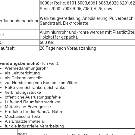
6000er Reihe: 6101,6003,6061,6063,6020,6201,62
Serie 7000: 70037005,7050,7075, usw.
Werkzeugveredelung, Anodisierung, Pulverbeschi
rflächenbehandlung
Sandstrahl, Elektroplatte
Aluminiumrohr und -rohre werden mit Plastiktüte
et
Holzkoffer gepackt.
Q
500 Kilo
laufzeit
20 Tage nach Vorauszahlung
wendungsbereiche:
- Ich weiß.
Wärmedämmungsrohr
als Leitvorrichtung
als Dekorationsteile
zur Herstellung von Kosmetikbehältern
Füße von Schränken, Schränke
Verbindungsstücke
öffentliche Ausrüstungspfähle
Luft- und Raumfahrtprodukte
Militärische Erzeugnisse
Produkte für die Bahn/U-Bahn
Mechanische Teile
Als Ersatzteilmaterial
für die industrielle Verarbeitung
6061