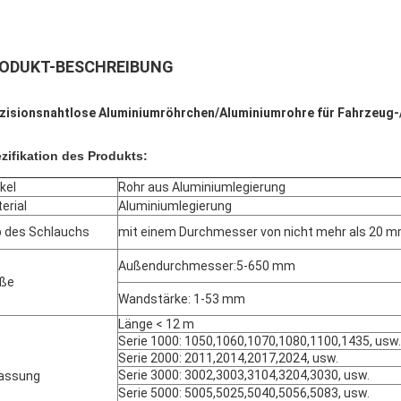
ODUKT-BESCHREIBUNG
zisionsnahtlose Aluminiumröhrchen/Aluminiumrohre für Fahrzeug-
zifikation des Produkts:
ikel
Rohr aus Aluminiumlegierung
erial
Aluminiumlegierung
 des Schlauchs
mit einem Durchmesser von nicht mehr als 20 
Außendurchmesser:5-650 mm
öße
Wandstärke: 1-53 mm
Länge < 12 m
Serie 1000: 1050,1060,1070,1080,1100,1435, usw.
Serie 2000: 2011,2014,2017,2024, usw.
Serie 3000: 3002,3003,3104,3204,3030, usw.
assung
Serie 5000: 5005,5025,5040,5056,5083, usw.