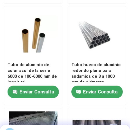
VR Show
Sobre nosotros
Viaje de la fábrica
Tubo de aluminio de
Tubo hueco de aluminio
color azul de la serie
redondo plano para
Control de calidad
6000 de 100-6000 mm de
andamios de 8 a 1000
longitud
mm de diámetro
Éntrenos en contacto con
Enviar Consulta
Enviar Consulta
Noticias
Casos