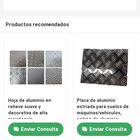
Productos recomendados
Hogar
Hoja de aluminio en
Placa de aluminio
relieve suave y
estriada para suelos de
decorativa de alta
máquinas/vehículos,
Productos
resistencia
patrón de aluminio
estampado
Enviar Consulta
Enviar Consulta
Videos