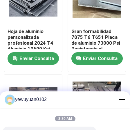
VR Show
Hoja de aluminio
Gran formabilidad
Sobre nosotros
personalizada
7075 T6 T651 Placa
profesional 2024 T4
de aluminio 73000 Psi
Aluminio 10600 Ksi
Resistencia al
Viaje de la fábrica
Módulo de elasticidad
rendimiento
Enviar Consulta
Enviar Consulta
Control de calidad
Éntrenos en contacto con
yewuyuan0102
Noticias
3:30 AM
Casos