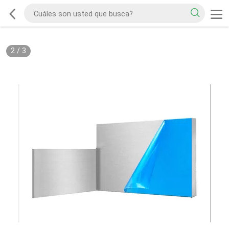
2
/
3