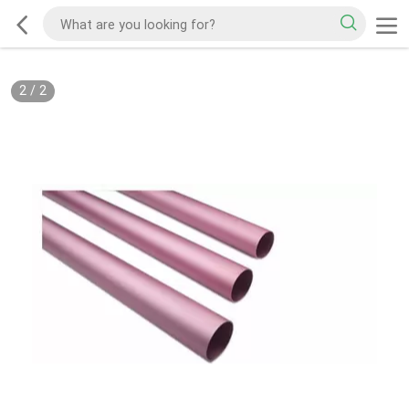
2
/
2