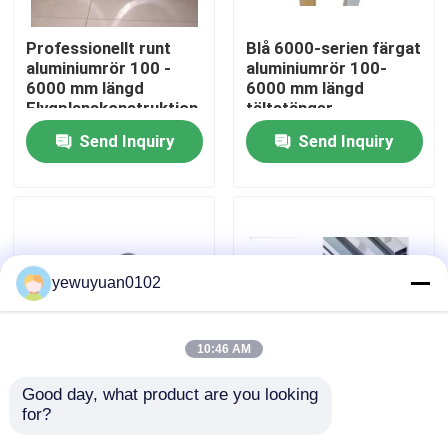
Professionellt runt
Blå 6000-serien färgat
VR Show
aluminiumrör 100 -
aluminiumrör 100-
6000 mm längd
6000 mm längd
Flygplanskonstruktion
tältstänger
About Us
/ lastbilshjul
Användning
Send Inquiry
Send Inquiry
Factory Tour
Quality Control
yewuyuan0102
Contact Us
10:46 AM
news
Good day, what product are you looking 
Anpassad aluminium
Guldpulver ihåligt
for?
ihåliga rör Extrudering
aluminiumrör GB/T
All Cases
höghållfasta militära
Standard för