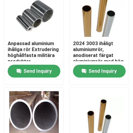
Anpassad aluminium
2024 3003 ihåligt
ihåliga rör Extrudering
aluminiumrör,
höghållfasta militära
anodiserat färgat
produkter
aluminiumrör med hög
renhet
Send Inquiry
Send Inquiry
Home
Products
Videos