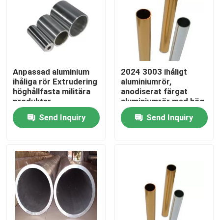
Anpassad aluminium
2024 3003 ihåligt
ihåliga rör Extrudering
aluminiumrör,
höghållfasta militära
anodiserat färgat
produkter
aluminiumrör med hög
renhet
Send Inquiry
Send Inquiry
Home
Products
Videos