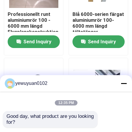
Professionellt runt
Blå 6000-serien färgat
VR Show
aluminiumrör 100 -
aluminiumrör 100-
6000 mm längd
6000 mm längd
Flygplanskonstruktion
tältstänger
About Us
/ lastbilshjul
Användning
Send Inquiry
Send Inquiry
Factory Tour
Quality Control
yewuyuan0102
Contact Us
12:35 PM
news
Good day, what product are you looking 
Anpassad aluminium
Guldpulver ihåligt
for?
ihåliga rör Extrudering
aluminiumrör GB/T
All Cases
höghållfasta militära
Standard för