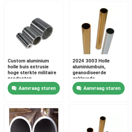
Custom aluminium
2024 3003 Holle
holle buis extrusie
aluminiumbuis,
hoge sterkte militaire
geanodiseerde
producten
gekleurde
aluminiumbuis van
Aanvraag sturen
Aanvraag sturen
hoge zuiverheid
Huis
Producten
Videos