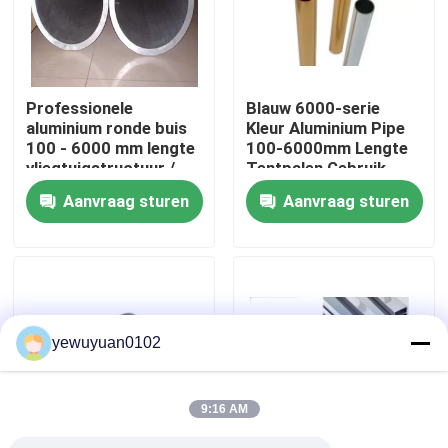
VR-show
Professionele
Blauw 6000-serie
Ongeveer ons
aluminium ronde buis
Kleur Aluminium Pipe
100 - 6000 mm lengte
100-6000mm Lengte
vliegtuigstructuur /
Tentpalen Gebruik
Fabrieksreis
vrachtwagenwiel
Aanvraag sturen
Aanvraag sturen
Kwaliteitscontrole
Contacteer ons
yewuyuan0102
Nieuws
9:16 AM
Gevallen