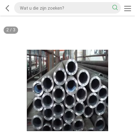
2
/
3