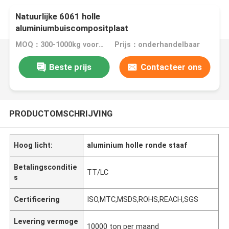
Natuurlijke 6061 holle
aluminiumbuiscompositplaat
MOQ：300-1000kg voor ander product
Prijs：onderhandelbaar
Beste prijs
Contacteer ons
PRODUCTOMSCHRIJVING
Hoog licht:
aluminium holle ronde staaf
Betalingsconditie
TT/LC
s
Certificering
ISO,MTC,MSDS,ROHS,REACH,SGS
Levering vermoge
10000 ton per maand