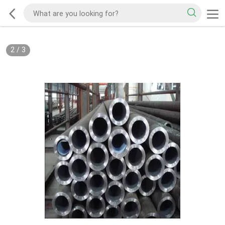
2
/
3