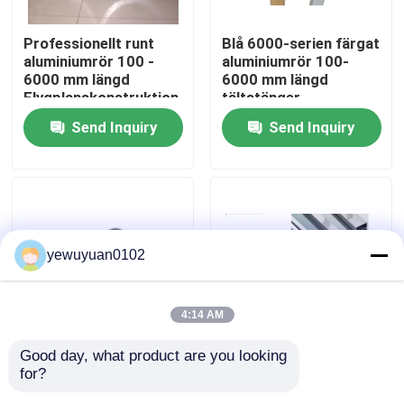
Professionellt runt
Blå 6000-serien färgat
VR Show
aluminiumrör 100 -
aluminiumrör 100-
6000 mm längd
6000 mm längd
Flygplanskonstruktion
tältstänger
About Us
/ lastbilshjul
Användning
Send Inquiry
Send Inquiry
Factory Tour
Quality Control
yewuyuan0102
Contact Us
4:14 AM
news
Good day, what product are you looking 
Anpassad aluminium
Guldpulver ihåligt
for?
ihåliga rör Extrudering
aluminiumrör GB/T
All Cases
höghållfasta militära
Standard för