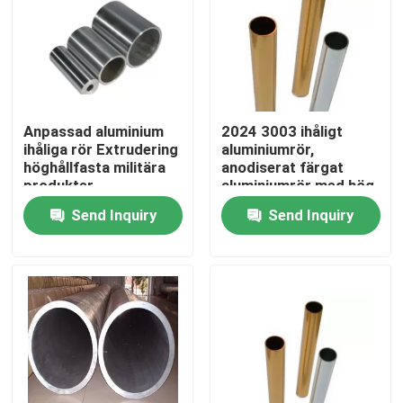
Anpassad aluminium
2024 3003 ihåligt
ihåliga rör Extrudering
aluminiumrör,
höghållfasta militära
anodiserat färgat
produkter
aluminiumrör med hög
renhet
Send Inquiry
Send Inquiry
Home
Products
Videos