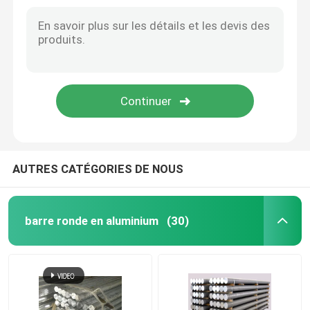
6061 Tubes en aluminium creuses à paroi mince Tubes en aluminium à haute résistance GB/T 3880-2012
6060 Tuyaux en aluminium creux T3 Finition Tuyaux en aluminium anodisés à haute soudabilité Utilisation dans le bâtiment de tours
Blog
Pipe en aluminium carré CNC de grand diamètre Usage dans l'industrie des procédés de précision
7075 6082 Tubes en aluminium, tubes ronds en aluminium naturel
Demandez une citation
Tubes en aluminium creuses industrielles, 6063 T6 Tubes en aluminium non polissées
Pipe creuse en aluminium mince / tubes en aluminium 6061 T6 de couleur
barre ronde en aluminium
barre solide en aluminium
AUTRES CATÉGORIES DE NOUS
7075 Barre en aluminium
barre ronde en aluminium
(30)
Barre plate en aluminium
feuille en aluminium de relief