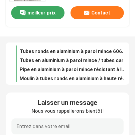
meilleur prix
Contact
Plaque d'aluminium dur pour l'architecture Grade d'aluminium 6061 T6 Épaisseur 28,4 mm
VR Show
Plaque d'aluminium de qualité marine professionnelle 5052 H32 Bonne soudabilité
5052 H32 Plaque d'aluminium de qualité marine d'épaisseur de 34 mm Résistance à la corrosion Excellente formabilité
Au sujet de nous
Tubes ronds en aluminium à paroi mince 6060 H112 Grand diamètre Normes SGS et ASTM
Tubes en aluminium à paroi mince / tubes carrés en aluminium 6061 de forme personnalisée
Visite d'usine
Pipe en aluminium à paroi mince résistant à la corrosion
Moulin à tubes ronds en aluminium à haute résistance finition paroi mince pour le transport
Contrôle de qualité
Pipe carrée en aluminium de haute résistance / barre carrée en aluminium 6061 légère
Structures d'aéronefs Pipe carré en aluminium 6061 T6 Carré creux en aluminium
Contactez-nous
6063 T5 Tubes carrées en aluminium à 90 degrés
Laisser un message
Tôle d'aluminium gaufrée diamant 3003 3A21 épaisseur 0,4 mm - 7 mm pour plancher antidérapant
Nous vous rappellerons bientôt!
Nouvelles
Tôle gaufrée en aluminium à motifs Plaque de contrôle en aluminium pour plancher de machine
Tubes en aluminium creux de haute intensité / poteaux de tubes en aluminium colorés
Pièces de raccordement de tube en aluminium creux revêtu de jaune haute intensité
Cas