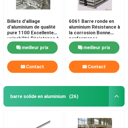
plat en aluminium de contrôleur
Billets d'alliage
6061 Barre ronde en
d'aluminium de qualité
aluminium Résistance à
Plaque en aluminium
pure 1100 Excellente
la corrosion Bonne
usinabilité Résistance à
performance
l'usure
industrielle
meilleur prix
meilleur prix
Plaque d'aluminium pour aéronefs
Contact
Contact
Plaque d'aluminium de qualité marine
Tube creux en aluminium
barre solide en aluminium
(26)
tubes ronds en aluminium
tuyau carré en aluminium