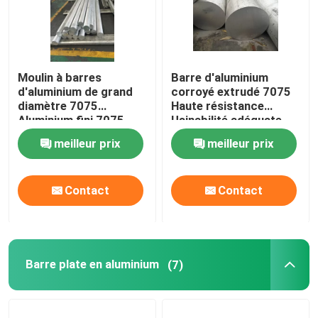
Moulin à barres
Barre d'aluminium
d'aluminium de grand
corroyé extrudé 7075
diamètre 7075
Haute résistance
Aluminium fini 7075
Usinabilité adéquate
T651 Astm Standard
meilleur prix
meilleur prix
Contact
Contact
Barre plate en aluminium
(7)