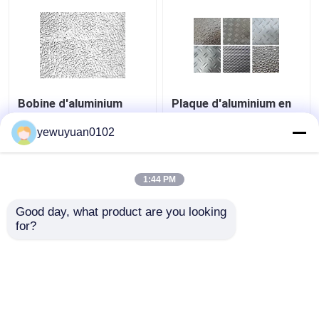
Bobine d'aluminium
Plaque d'aluminium en
gaufré en stuc
relief décoratif lisse
commercial,
haute résistance
yewuyuan0102
installation facile à
personnaliser la
faible densité
couleur
meilleur prix
meilleur prix
1:44 PM
Good day, what product are you looking 
Contact
Contact
for?
Regardez plus