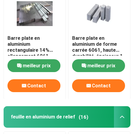
Barre plate en
Barre plate en
aluminium
aluminium de forme
rectangulaire 14%
carrée 6061, haute
allongement 6061
durabilité, épaisseur 1 -
Grade pour la
200MM
meilleur prix
meilleur prix
construction
d'aéronefs
Contact
Contact
feuille en aluminium de relief
(16)