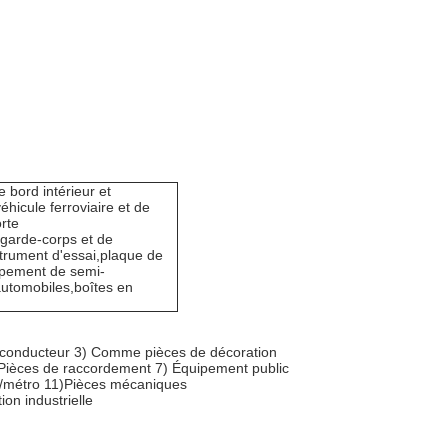
 bord intérieur et
éhicule ferroviaire et de
rte
 garde-corps et de
strument d'essai,plaque de
uipement de semi-
automobiles,boîtes en
tif conducteur 3) Comme pièces de décoration
) Pièces de raccordement 7) Équipement public
res/métro 11)Pièces mécaniques
on industrielle