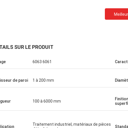
Meilleur
On doit coopérer.
une
De bons produits, un bon service, une
ement
bonne plateforme d'approvisionnement
TAILS SUR LE PRODUIT
lait de
pour la production de bouteilles de lait de
sauce
différentes tailles, bouteilles de sauce
iage
6063 6061
Caract
soja, bouteilles de vin jaune.
isseur de paroi
1 à 200 mm
Diamèt
Finitio
gueur
100 à 6000 mm
superfi
Traitement industriel, matériaux de pièces
lication
Stand