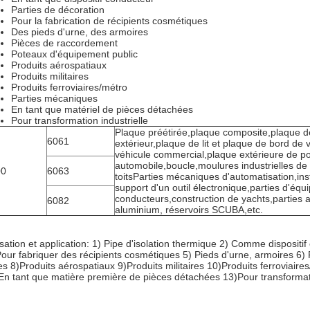
Parties de décoration
Pour la fabrication de récipients cosmétiques
Des pieds d'urne, des armoires
Pièces de raccordement
Poteaux d'équipement public
Produits aérospatiaux
Produits militaires
Produits ferroviaires/métro
Parties mécaniques
En tant que matériel de pièces détachées
Pour transformation industrielle
Plaque préétirée,plaque composite,plaque de
6061
extérieur,plaque de lit et plaque de bord de v
véhicule commercial,plaque extérieure de po
automobile,boucle,moulures industrielles de
00
6063
toitsParties mécaniques d'automatisation,in
support d'un outil électronique,parties d'éq
conducteurs,construction de yachts,parties 
6082
aluminium, réservoirs SCUBA,etc.
lisation et application: 1) Pipe d'isolation thermique 2) Comme disposi
Pour fabriquer des récipients cosmétiques 5) Pieds d'urne, armoires 6
es 8)Produits aérospatiaux 9)Produits militaires 10)Produits ferroviai
En tant que matière première de pièces détachées 13)Pour transformati