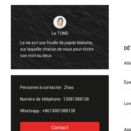
Je vous en prie.
Le TONG
De bons produits, un bon service, 
uille de papier blanche,
bonne plateforme d'approvisionn
DÉ
cun de nous peut écrire
pour la production de bouteilles de 
.
différentes tailles, bouteilles de 
All
soja, bouteilles de vin jaune.
Épa
Personne à contacter :
Zhao
Numéro de téléphone :
13081388138
Lon
Whatsapp :
+8613081388138
Contact
App