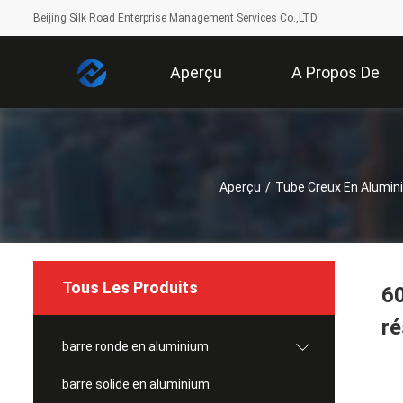
Beijing Silk Road Enterprise Management Services Co.,LTD
Aperçu
A Propos De
Nous
Aperçu
/
Tube Creux En Alumin
Tous Les Produits
60
r
barre ronde en aluminium
barre solide en aluminium