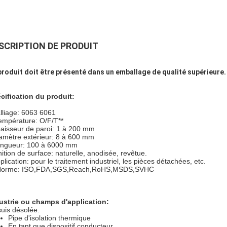
SCRIPTION DE PRODUIT
produit doit être présenté dans un emballage de qualité supérieure.
cification du produit:
alliage: 6063 6061
température: O/F/T**
aisseur de paroi: 1 à 200 mm
amètre extérieur: 8 à 600 mm
ngueur: 100 à 6000 mm
nition de surface: naturelle, anodisée, revêtue.
plication: pour le traitement industriel, les pièces détachées, etc.
Norme: ISO,FDA,SGS,Reach,RoHS,MSDS,SVHC
ustrie ou champs d'application:
suis désolée.
Pipe d'isolation thermique
En tant que dispositif conducteur