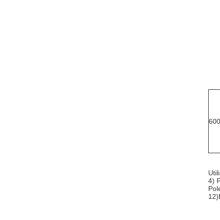
60
Uti
4) 
Pol
12)