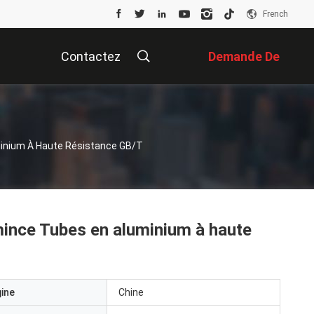
French
Contactez
Demande De
Nous
Soumission
minium À Haute Résistance GB/T
mince Tubes en aluminium à haute
gine
Chine