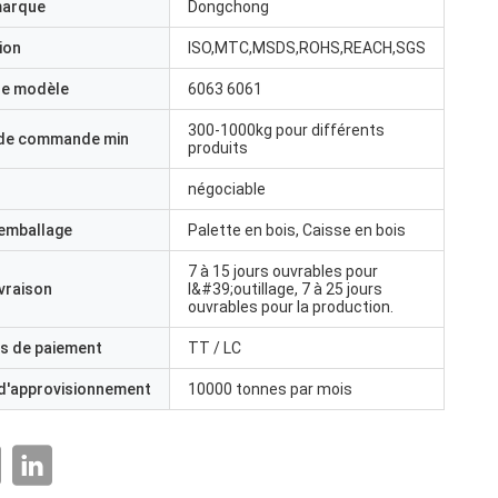
marque
Dongchong
ion
ISO,MTC,MSDS,ROHS,REACH,SGS
e modèle
6063 6061
300-1000kg pour différents
 de commande min
produits
négociable
'emballage
Palette en bois, Caisse en bois
7 à 15 jours ouvrables pour
ivraison
l&#39;outillage, 7 à 25 jours
ouvrables pour la production.
s de paiement
TT / LC
 d'approvisionnement
10000 tonnes par mois