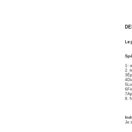
DE
Le 
Spé
1- 
2. 
3Ép
4Di
5Lo
6Fi
7Ap
8. 
Ind
Je 