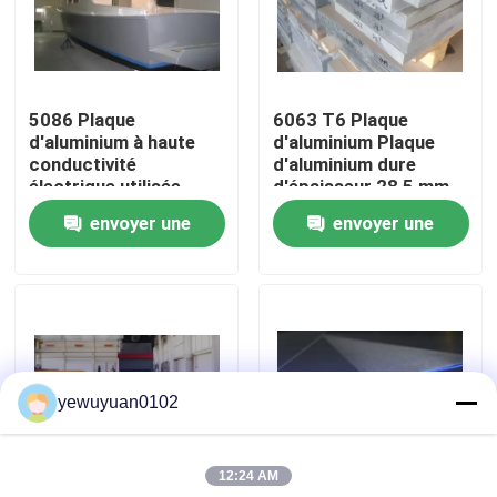
VR Show
5086 Plaque
6063 T6 Plaque
Au sujet de nous
d'aluminium à haute
d'aluminium Plaque
conductivité
d'aluminium dure
électrique utilisée
d'épaisseur 28,5 mm
Visite d'usine
dans la construction
envoyer une
envoyer une
navale
demande
demande
Contrôle de qualité
Contactez-nous
yewuyuan0102
Nouvelles
12:24 AM
Cas