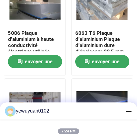
VR Show
5086 Plaque
6063 T6 Plaque
Au sujet de nous
d'aluminium à haute
d'aluminium Plaque
conductivité
d'aluminium dure
électrique utilisée
d'épaisseur 28,5 mm
Visite d'usine
dans la construction
envoyer une
envoyer une
navale
demande
demande
Contrôle de qualité
Contactez-nous
yewuyuan0102
Nouvelles
7:24 PM
Cas