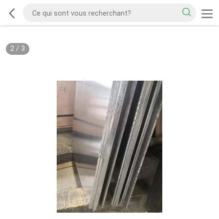
2
/
3