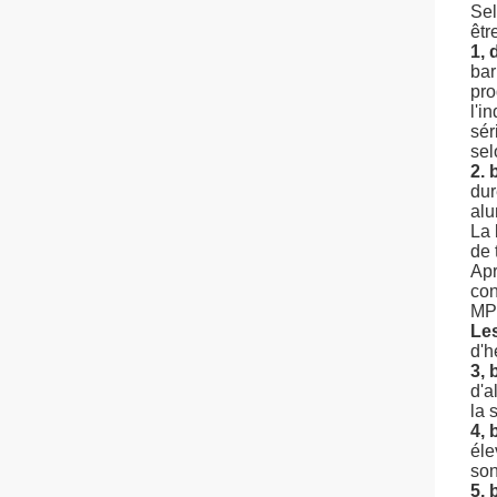
Sel
êtr
1, 
bar
pro
l'i
sér
sel
2. 
dur
alu
La 
de 
Apr
con
MPa
Les
d'h
3, 
d'a
la 
4, 
éle
son
5, 