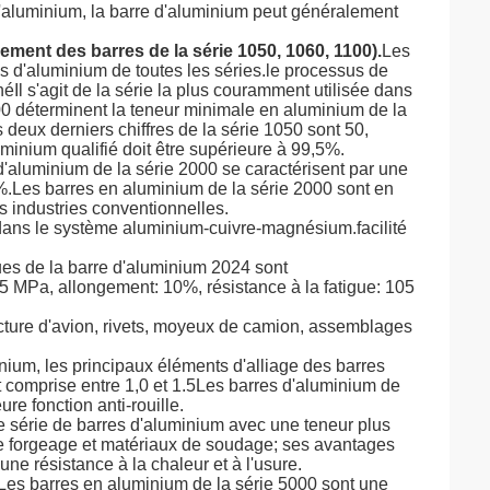
d'aluminium, la barre d'aluminium peut généralement
ement des barres de la série 1050, 1060, 1100).
Les
lus d'aluminium de toutes les séries.le processus de
éIl s'agit de la série la plus couramment utilisée dans
000 déterminent la teneur minimale en aluminium de la
 deux derniers chiffres de la série 1050 sont 50,
minium qualifié doit être supérieure à 99,5%.
d'aluminium de la série 2000 se caractérisent par une
5%.Les barres en aluminium de la série 2000 sont en
s industries conventionnelles.
 dans le système aluminium-cuivre-magnésium.facilité
ues de la barre d'aluminium 2024 sont
MPa, allongement: 10%, résistance à la fatigue: 105
ucture d'avion, rivets, moyeux de camion, assemblages
inium, les principaux éléments d'alliage des barres
t comprise entre 1,0 et 1.5Les barres d'aluminium de
re fonction anti-rouille.
une série de barres d'aluminium avec une teneur plus
de forgeage et matériaux de soudage; ses avantages
une résistance à la chaleur et à l'usure.
Les barres en aluminium de la série 5000 sont une