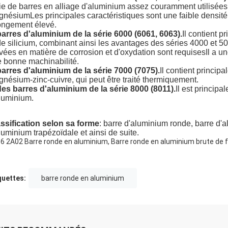
ie de barres en alliage d'aluminium assez couramment utilisées
nésiumLes principales caractéristiques sont une faible densité, 
ongement élevé.
barres d'aluminium de la série 6000 (6061, 6063).
Il contient 
de silicium, combinant ainsi les avantages des séries 4000 et 
vées en matière de corrosion et d'oxydation sont requisesIl a une 
 bonne machinabilité.
barres d'aluminium de la série 7000 (7075).
Il contient princip
nésium-zinc-cuivre, qui peut être traité thermiquement.
des barres d'aluminium de la série 8000 (8011).
Il est principa
luminium.
ssification selon sa forme
: barre d'aluminium ronde, barre d'
luminium trapézoïdale et ainsi de suite.
6 2A02 Barre ronde en aluminium, Barre ronde en aluminium brute de 
quettes:
barre ronde en aluminium