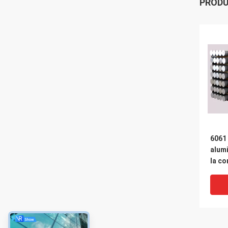
PROD
6061
alum
la c
perfo