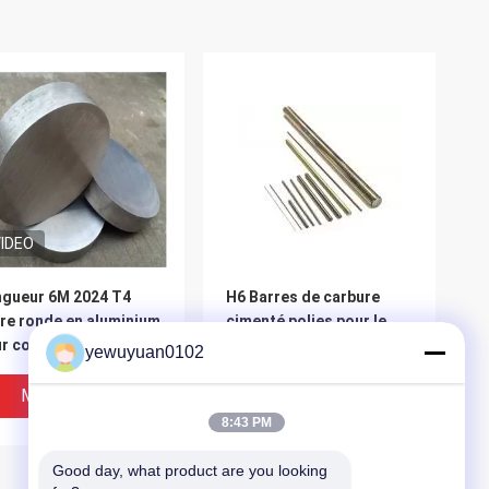
IDEO
gueur 6M 2024 T4
H6 Barres de carbure
re ronde en aluminium
cimenté polies pour le
ur composants
poinçonnage et le
yewuyuan0102
ucturels d'aéronefs
moulage Φ3-25x330mm
ISO9001
Meilleur Prix
Meilleur Prix
8:43 PM
Good day, what product are you looking 