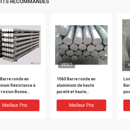
UITS RECOMMANDÉS
VIDEO
V
 Barre ronde en
1060 Barre ronde en
Lon
inium Résistance à
aluminium de haute
Bar
orrosion Bonne
pureté et haute
po
rmance industrielle
résistance à la corrosion
str
Meilleur Prix
Meilleur Prix