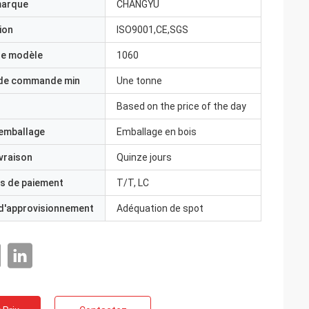
marque
CHANGYU
ion
ISO9001,CE,SGS
e modèle
1060
 de commande min
Une tonne
Based on the price of the day
'emballage
Emballage en bois
ivraison
Quinze jours
s de paiement
T/T, LC
 d'approvisionnement
Adéquation de spot