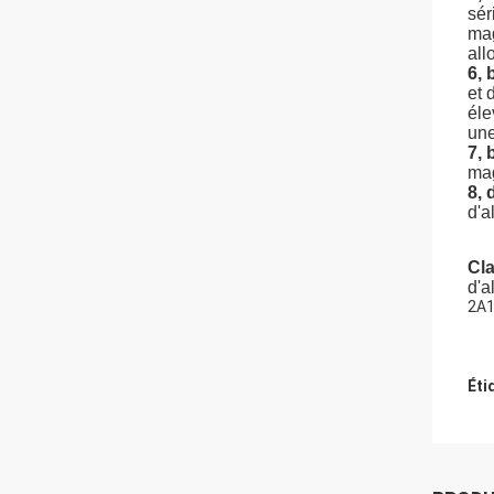
sér
mag
all
6, 
et 
éle
une
7, 
mag
8, 
d'a
Cla
d'a
2A1
Éti