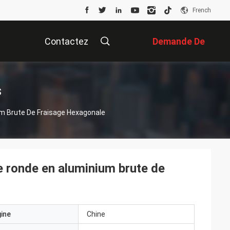
French
Contactez
Demande De
Nous
Soumission
s
m Brute De Fraisage Hexagonale
 ronde en aluminium brute de
gine
Chine