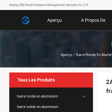
Beijing Silk Road Enterprise Management Services Co.,LTD
Aperçu
A Propos De
Nous
Aperçu
/
Barre Ronde En Alumi
Tous Les Produits
2A
fr
barre ronde en aluminium
barre solide en aluminium