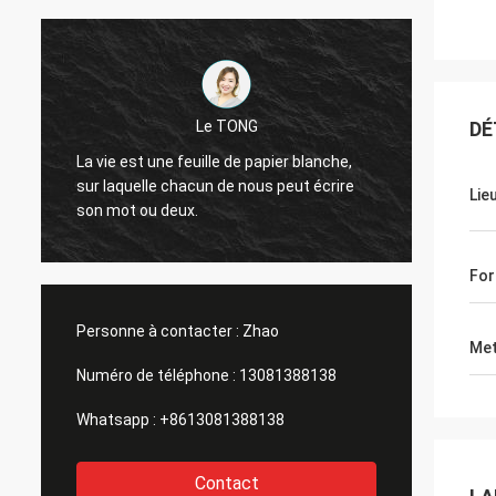
Le TONG
DÉ
De bon
La vie est une feuille de papier blanche,
bonne 
sur laquelle chacun de nous peut écrire
Lie
pour la
son mot ou deux.
différe
soja, b
Fo
Personne à contacter :
Zhao
Met
Numéro de téléphone :
13081388138
Whatsapp :
+8613081388138
Contact