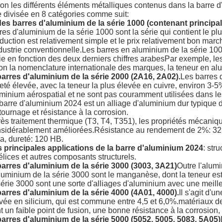
on les différents éléments métalliques contenus dans la barre 
e divisée en 8 catégories comme suit:
des barres d'aluminium de la série 1000 (contenant principal
res d'aluminium de la série 1000 sont la série qui contient le p
duction est relativement simple et le prix relativement bon march
ndustrie conventionnelle.Les barres en aluminium de la série 1
ie en fonction des deux derniers chiffres arabesPar exemple, les
on la nomenclature internationale des marques, la teneur en alu
barres d'aluminium de la série 2000 (2A16, 2A02).
Les barres 
eté élevée, avec la teneur la plus élevée en cuivre, environ 3-
minium aérospatial et ne sont pas couramment utilisées dans le
barre d'aluminium 2024 est un alliage d'aluminium dur typique
tournage et résistance à la corrosion.
ès traitement thermique (T3, T4, T351), les propriétés mécaniq
sidérablement améliorées.Résistance au rendement de 2%: 325 
, dureté: 120 HB.
 principales applications de la barre d'aluminium 2024
: str
élices et autres composants structurels.
barres d'aluminium de la série 3000 (3003, 3A21)
Outre l'alum
luminium de la série 3000 sont le manganèse, dont la teneur es
série 3000 sont une sorte d'alliages d'aluminium avec une meilleu
barres d'aluminium de la série 4000 (4A01, 4000).
Il s'agit d'
vée en silicium, qui est commune entre 4,5 et 6,0%.matériaux 
t un faible point de fusion, une bonne résistance à la corrosion, 
barres d'aluminium de la série 5000 (5052, 5005, 5083, 5A05)