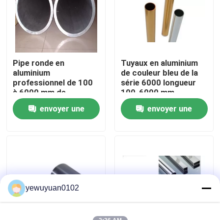
VR Show
Au sujet de nous
Pipe ronde en
Tuyaux en aluminium
aluminium
de couleur bleu de la
professionnel de 100
série 6000 longueur
Visite d'usine
à 6000 mm de
100-6000 mm
longueur Structure
Poteaux de tente
envoyer une
envoyer une
d'avion / roue de
Contrôle de qualité
camion
demande
demande
Contactez-nous
Nouvelles
yewuyuan0102
Cas