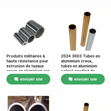
Produits militaires à
2024 3003 Tubes en
haute résistance pour
aluminium creux,
extrusion de tuyaux
tubes en aluminium
creux en aluminium sur
coloré anodisé de
mesure
haute pureté
Maison
envoyer une
envoyer une
demande
demande
Produits
Vidéos