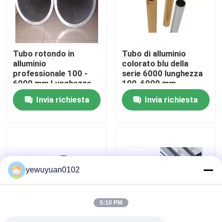
Mostra VR
Tubo rotondo in
Tubo di alluminio
Circa noi
alluminio
colorato blu della
professionale 100 -
serie 6000 lunghezza
6000 mm Lunghezza
100-6000 mm
Giro della fabbrica
Struttura aeronautica
Invia richiesta
Invia richiesta
/ ruota del camion
Controllo di qualità
Contattici
yewuyuan0102
Notizie
5:10 PM
Casi