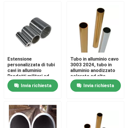
Estensione
Tubo in alluminio cavo
personalizzata di tubi
3003 2024, tubo in
cavi in alluminio
alluminio anodizzato
Prodotti militari ad
colorato ad alta
alta resistenza
purezza
Invia richiesta
Invia richiesta
Casa
Prodotti
Video