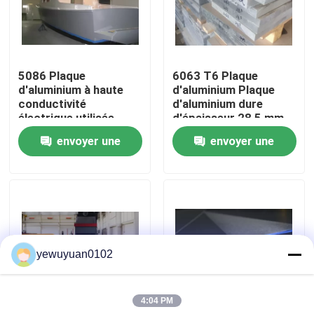
VR Show
5086 Plaque
6063 T6 Plaque
Au sujet de nous
d'aluminium à haute
d'aluminium Plaque
conductivité
d'aluminium dure
électrique utilisée
d'épaisseur 28,5 mm
Visite d'usine
dans la construction
envoyer une
envoyer une
navale
demande
demande
Contrôle de qualité
Contactez-nous
yewuyuan0102
Nouvelles
4:04 PM
Cas