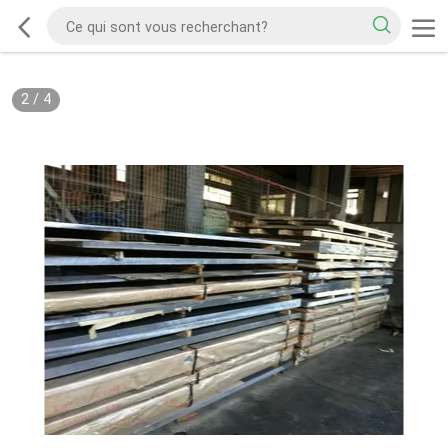
2
/
4