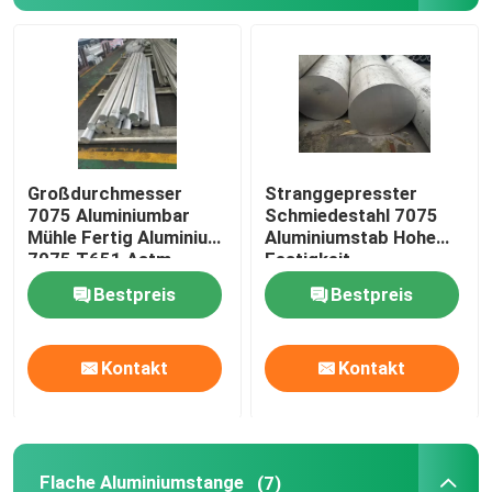
Großdurchmesser
Stranggepresster
7075 Aluminiumbar
Schmiedestahl 7075
Mühle Fertig Aluminium
Aluminiumstab Hohe
7075 T651 Astm
Festigkeit
Standard
Ausreichende
Bestpreis
Bestpreis
Bearbeitbarkeit
Kontakt
Kontakt
Flache Aluminiumstange
(7)