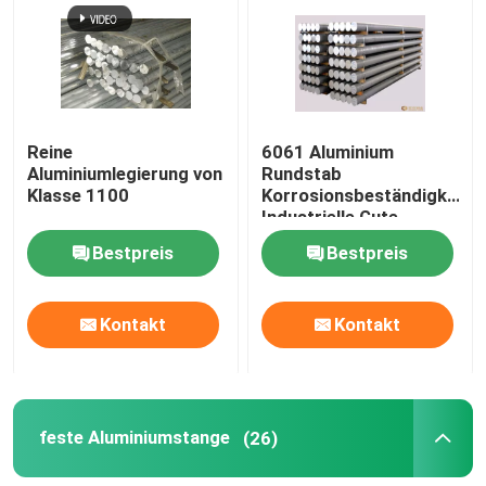
Reine
6061 Aluminium
Aluminiumlegierung von
Rundstab
Klasse 1100
Korrosionsbeständigkeit
Industrielle Gute
Leistung
Bestpreis
Bestpreis
Kontakt
Kontakt
feste Aluminiumstange
(26)