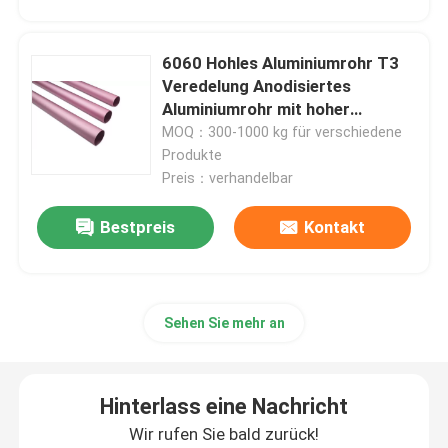
Blog
6060 Hohles Aluminiumrohr T3
Veredelung Anodisiertes
Aluminiumrohr mit hoher
Fordern Sie ein Zitat
Schweißfähigkeit Gebäudebau
MOQ：300-1000 kg für verschiedene
Produkte
Aluminiumrundeisen
Preis：verhandelbar
Bestpreis
Kontakt
feste Aluminiumstange
Aluminiumstange 7075
Sehen Sie mehr an
Flache Aluminiumstange
Hinterlass eine Nachricht
prägeartiges Aluminiumblatt
Wir rufen Sie bald zurück!