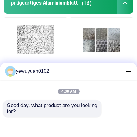
prägeartiges Aluminiumblatt
(16)
Gewerbliche Stuck-
Glattes dekoratives
geprägte
geprägtes
yewuyuan0102
Aluminiumspule,
Aluminiumblech, hohe
installationsfreundlich,
Festigkeit, Farbe
geringe Dichte
anpassbar
4:38 AM
Bestpreis
Bestpreis
Good day, what product are you looking 
for?
Kontakt
Kontakt