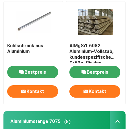
Kühlschrank aus
AlMgSi1 6082
Aluminium
Aluminium-Vollstab,
kundenspezifische
Größe, für den
konstruktiven
Bestpreis
Bestpreis
Ingenieurbau
Kontakt
Kontakt
Aluminiumstange 7075
(5)