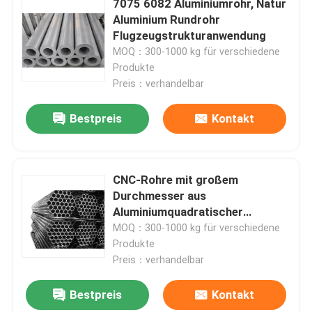
7075 6082 Aluminiumrohr, Natur
Aluminium Rundrohr
Flugzeugstrukturanwendung
VR Show
MOQ：300-1000 kg für verschiedene
Produkte
Über uns
Preis：verhandelbar
Bestpreis
Kontakt
Fabrik-Ausflug
Qualitätskontrolle
CNC-Rohre mit großem
Durchmesser aus
Aluminiumquadratischer
Treten Sie mit uns in Verbindung
Präzisionstechnik
MOQ：300-1000 kg für verschiedene
Produkte
Nachrichten
Preis：verhandelbar
Bestpreis
Kontakt
Fälle