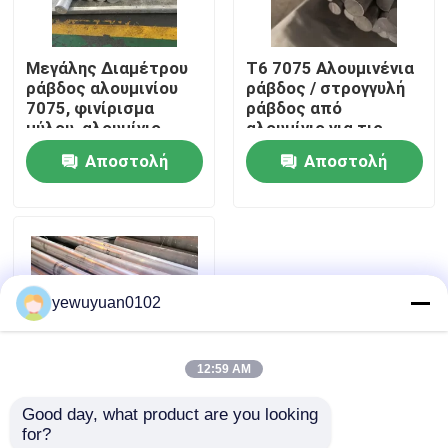
Εμφάνιση VR
Μεγάλης Διαμέτρου
Τ6 7075 Αλουμινένια
ράβδος αλουμινίου
ράβδος / στρογγυλή
7075, φινίρισμα
ράβδος από
Περίπου εμείς
μύλου, αλουμίνιο
αλουμίνιο για τις
7075 T651, Πρότυπο
βιομηχανίες
Αποστολή
Αποστολή
Astm
πυρομαχικών
Γύρος εργοστασίων
ερώτησης
ερώτησης
Ποιοτικός έλεγχος
yewuyuan0102
Μας ελάτε σε επαφή με
12:59 AM
Ειδήσεις
Good day, what product are you looking 
Τ6 7075 Αλουμινένια
for?
Περιπτώσεις
ράβδος / στρογγυλή