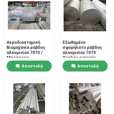
Αεροδιαστημική
Εξωθημένο
Βιομηχανία ράβδος
σφυρήλατο ράβδος
αλουμινίου 7075 /
αλουμινίου 7075
Μπαστούνι
Υψηλής αντοχής
αλουμινίου 7075
Επαρκής μηχανική
Αποστολή
Αποστολή
Καλός έλεγχος
κατεργασία
διάβρωσης λόγω
ερώτησης
ερώτησης
καταπόνησης
Σπίτι
Προϊόντα
Βίντεο