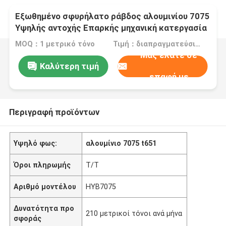
Εξωθημένο σφυρήλατο ράβδος αλουμινίου 7075
Υψηλής αντοχής Επαρκής μηχανική κατεργασία
MOQ：1 μετρικό τόνο
Τιμή：διαπραγματεύσιμα
Μας ελάτε σε
Καλύτερη τιμή
επαφή με
Περιγραφή προϊόντων
Υψηλό φως:
αλουμίνιο 7075 t651
Όροι πληρωμής
T/T
Αριθμό μοντέλου
HYB7075
Δυνατότητα προ
210 μετρικοί τόνοι ανά μήνα
σφοράς