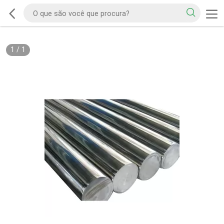
1
/
1