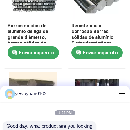
Show de RV
Barras sólidas de
Resistência à
alumínio de liga de
corrosão Barras
Sobre nós
grande diâmetro,
sólidas de alumínio
barras sólidas de
Eletrodomésticos
alumínio prateadas
Enviar inquérito
Enviar inquérito
Excursão da fábrica
Controle da qualidade
Contacte-nos
yewuyuan0102
Notícia
1:23 PM
Good day, what product are you looking 
Casos
Transportes Barras
Resistência à