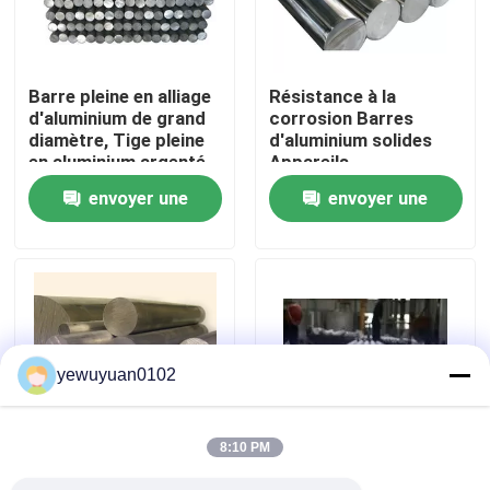
VR Show
Barre pleine en alliage
Résistance à la
d'aluminium de grand
corrosion Barres
Au sujet de nous
diamètre, Tige pleine
d'aluminium solides
en aluminium argenté
Appareils
électroménagers
envoyer une
envoyer une
Visite d'usine
demande
demande
Contrôle de qualité
Contactez-nous
yewuyuan0102
Nouvelles
8:10 PM
Cas
Transports Barre en
Tige ronde en