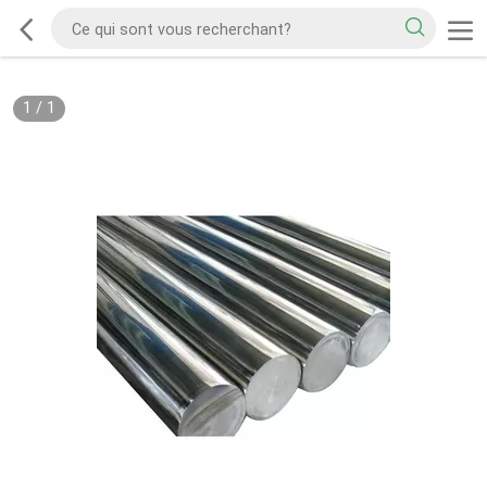
1
/
1