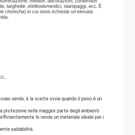
luminazione, riflettori, decorazioni, contenitori
ade, targhette, elettrodomestici, stampaggi, ecc. È
re chimiche) in cui sono richieste un'elevata
vata.
cc.
ciaio simile, è la scelta ovvia quando il peso è un
za protezione nella maggior parte degli ambienti.
 efficientemente lo rende un materiale ideale per i
ente saldabilità.