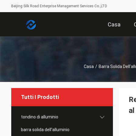
Beijing Silk Road Enterprise Management Services Co.,LTD
Casa
Casa
/
Barra Solida Dell'al
Tutti I Prodotti
Re
al
tondino di alluminio
barra solida dell'alluminio