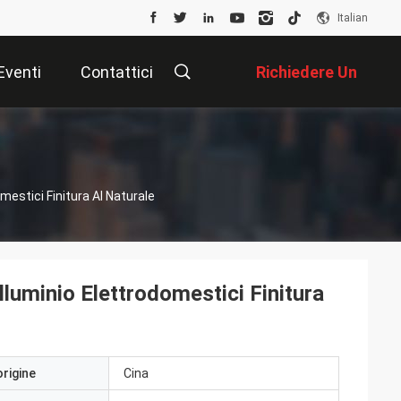
Italian
Eventi
Contattici
Richiedere Un
Preventivo
mestici Finitura Al Naturale
lluminio Elettrodomestici Finitura
origine
Cina