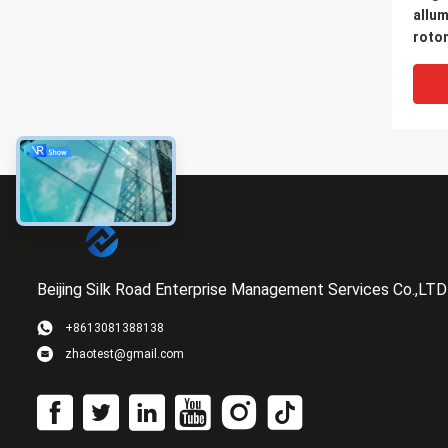
allum
roto
Beijing Silk Road Enterprise Management Services Co.,LTD
+8613081388138
zhaotest@gmail.com
Barra
in al
perso
resi