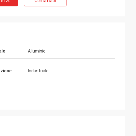
Prezzo
Contattaci
ione
GTO
vizio, buona
Buoni prodotti, buon servizio, buona
gionamento per la
piattaforma di approvvigionamento per la
ale
Alluminio
 latte di diverse
produzione di bottiglie di latte di diverse
alsa di soia,
dimensioni, bottiglie di salsa di soia,
bottiglie di vino giallo.
azione
Industriale