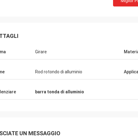
Miglior 
- Michael.
Collaboraz
TTAGLI
prodotti, buon servizio, buona
Buoni prodotti, buon ser
forma di approvvigionamento per la
piattaforma di approvvi
rma
Girare
Materi
one di bottiglie di latte di diverse
produzione di bottiglie di
oni, bottiglie di salsa di soia,
dimensioni, bottiglie di s
e di vino giallo.
bottiglie di vino giallo.
me
Rod rotondo di alluminio
Applic
denziare
barra tonda di alluminio
SCIATE UN MESSAGGIO