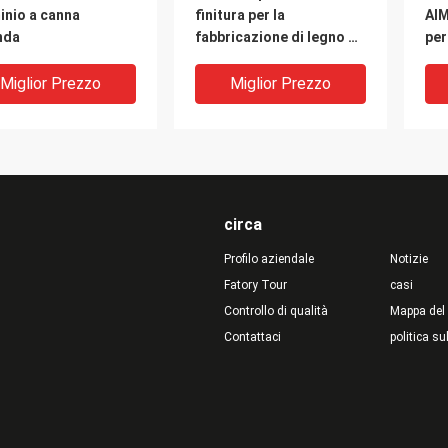
inio a canna
finitura per la
AlM
nda
fabbricazione di legno di
per
stanghe di alluminio
l'i
massello estruso
str
Miglior Prezzo
Miglior Prezzo
circa
Profilo aziendale
Notizie
Fatory Tour
casi
Controllo di qualità
Mappa del 
Contattaci
politica su
 solida industriale
Uso del modulo: Barra
606
luminio con diametro
tonda in alluminio,
mas
nalizzato ad alta
trattamento superficiale
col
stenza, grado 6061
lucido, grado 6061
388