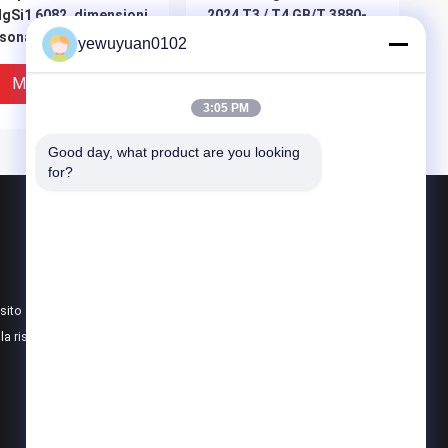
gSi1 6082, dimensioni
2024 T3 / T4 GB/T 3880-
sonalizzate per
2012 Eccellente
yewuyuan0102
ndustria dell'ingegneria
resistenza alla fatica
utturale
Miglior Prezzo
Miglior Prezzo
3:05 PM
Good day, what product are you looking 
for?
Prodotti
tondino di alluminio
barra solida dell'alluminio
sito
7075 Antivari di alluminio
lla riservatezza
Tutte le categorie
1 Barre di alluminio
Alta Durabilità 6061 Bar
siccio estruso
Ronda in Alluminio 0. 04 -
ore argento GB / T
0. 35 Cromo Per
0 - 2012 Standard
Costruzioni