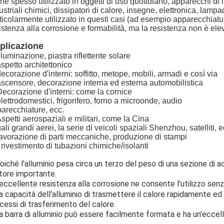
ne spesso utilizzato in oggetti di uso quotidiano, apparecchi di il
ustriali chimici, dissipatori di calore, insegne, elettronica, lamp
ticolarmente utilizzato in questi casi (ad esempio apparecchiatu
istenza alla corrosione e formabilità, ma la resistenza non è ele
plicazione
Illuminazione, piastra riflettente solare
aspetto architettonico
decorazione d'interni: soffitto, metope, mobili, armadi e così via
ascensore, decorazione interna ed esterna automobilistica
Decorazione d'interni: come la cornice
elettrodomestici, frigorifero, forno a microonde, audio
arecchiature, ecc.
Aspetti aerospaziali e militari, come la Cina
uali grandi aerei, la serie di veicoli spaziali Shenzhou, satelliti, e
lavorazione di parti meccaniche, produzione di stampi
 rivestimento di tubazioni chimiche/isolanti
oiché l'alluminio pesa circa un terzo del peso di una sezione di ac
tore importante.
'eccellente resistenza alla corrosione ne consente l'utilizzo sen
a capacità dell'alluminio di trasmettere il calore rapidamente ed
cessi di trasferimento del calore.
a barra di alluminio può essere facilmente formata e ha un'eccell