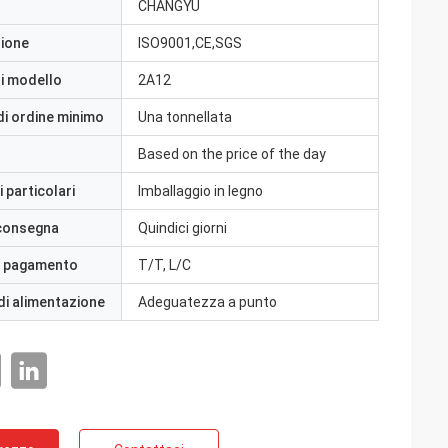
CHANGYU
zione
ISO9001,CE,SGS
i modello
2A12
di ordine minimo
Una tonnellata
Based on the price of the day
 particolari
Imballaggio in legno
 consegna
Quindici giorni
i pagamento
T/T, L/C
di alimentazione
Adeguatezza a punto