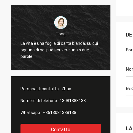
Tong
DE
Buoni 
La vita è una foglia di carta bianca, su cui
piatta
ognuno di noi può scrivere una o due
Fo
produzi
parole.
dimensi
bottigli
No
Evi
Persona di contatto :
Zhao
Numero di telefono :
13081388138
Whatsapp :
+8613081388138
LA
Contatto