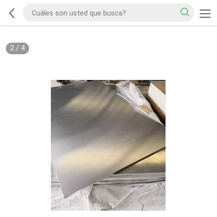
2
/
4