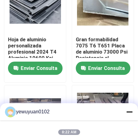
VR Show
Sobre nosotros
Hoja de aluminio
Gran formabilidad
personalizada
7075 T6 T651 Placa
profesional 2024 T4
de aluminio 73000 Psi
Viaje de la fábrica
Aluminio 10600 Ksi
Resistencia al
Módulo de elasticidad
rendimiento
Enviar Consulta
Enviar Consulta
Control de calidad
Éntrenos en contacto con
yewuyuan0102
Noticias
8:22 AM
Casos